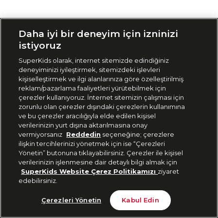
Siparişimi Takip Et
Daha iyi bir deneyim için izninizi
istiyoruz
SuperKids olarak, internet sitemizde edindiğiniz
deneyiminizi iyileştirmek, sitemizdeki işlevleri
kişiselleştirmek ve ilgi alanlarınıza göre özelleştirilmiş
reklam/pazarlama faaliyetleri yürütebilmek için
çerezler kullanıyoruz. İnternet sitemizin çalışması için
zorunlu olan çerezler dışındaki çerezlerin kullanımına
ve bu çerezler aracılığıyla elde edilen kişisel
verilerinizin yurt dışına aktarılmasına onay
vermiyorsanız
Reddedin
seçeneğine; çerezlere
ilişkin tercihlerinizi yönetmek için ise “Çerezleri
Yönetin” butonuna tıklayabilirsiniz. Çerezler ile kişisel
verilerinizin işlenmesine dair detaylı bilgi almak için
SuperKids Website Çerez Politikamızı
ziyaret
edebilirsiniz.
Çerezleri Yönetin
Kabul Edin