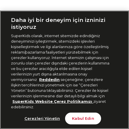
Siparişimi Takip Et
Daha iyi bir deneyim için izninizi
istiyoruz
SuperKids olarak, internet sitemizde edindiğiniz
deneyiminizi iyileştirmek, sitemizdeki işlevleri
kişiselleştirmek ve ilgi alanlarınıza göre özelleştirilmiş
reklam/pazarlama faaliyetleri yürütebilmek için
çerezler kullanıyoruz. İnternet sitemizin çalışması için
zorunlu olan çerezler dışındaki çerezlerin kullanımına
ve bu çerezler aracılığıyla elde edilen kişisel
verilerinizin yurt dışına aktarılmasına onay
vermiyorsanız
Reddedin
seçeneğine; çerezlere
ilişkin tercihlerinizi yönetmek için ise “Çerezleri
Yönetin” butonuna tıklayabilirsiniz. Çerezler ile kişisel
verilerinizin işlenmesine dair detaylı bilgi almak için
SuperKids Website Çerez Politikamızı
ziyaret
edebilirsiniz.
Çerezleri Yönetin
Kabul Edin