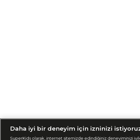
Siparişimi Taki
Daha iyi bir deneyim için izninizi istiyoru
SuperKids olarak, internet sitemizde edindiğiniz deneyiminizi iyile