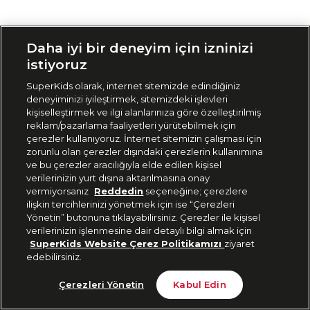
Siparişimi Takip Et
Daha iyi bir deneyim için izninizi
istiyoruz
SuperKids olarak, internet sitemizde edindiğiniz
deneyiminizi iyileştirmek, sitemizdeki işlevleri
kişiselleştirmek ve ilgi alanlarınıza göre özelleştirilmiş
reklam/pazarlama faaliyetleri yürütebilmek için
çerezler kullanıyoruz. İnternet sitemizin çalışması için
zorunlu olan çerezler dışındaki çerezlerin kullanımına
ve bu çerezler aracılığıyla elde edilen kişisel
verilerinizin yurt dışına aktarılmasına onay
vermiyorsanız
Reddedin
seçeneğine; çerezlere
ilişkin tercihlerinizi yönetmek için ise “Çerezleri
Yönetin” butonuna tıklayabilirsiniz. Çerezler ile kişisel
verilerinizin işlenmesine dair detaylı bilgi almak için
SuperKids Website Çerez Politikamızı
ziyaret
edebilirsiniz.
Çerezleri Yönetin
Kabul Edin