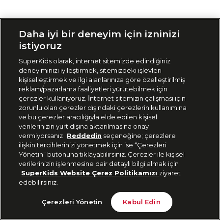
Siparişimi Takip Et
Daha iyi bir deneyim için izninizi
istiyoruz
SuperKids olarak, internet sitemizde edindiğiniz
deneyiminizi iyileştirmek, sitemizdeki işlevleri
kişiselleştirmek ve ilgi alanlarınıza göre özelleştirilmiş
reklam/pazarlama faaliyetleri yürütebilmek için
çerezler kullanıyoruz. İnternet sitemizin çalışması için
zorunlu olan çerezler dışındaki çerezlerin kullanımına
ve bu çerezler aracılığıyla elde edilen kişisel
verilerinizin yurt dışına aktarılmasına onay
vermiyorsanız
Reddedin
seçeneğine; çerezlere
ilişkin tercihlerinizi yönetmek için ise “Çerezleri
Yönetin” butonuna tıklayabilirsiniz. Çerezler ile kişisel
verilerinizin işlenmesine dair detaylı bilgi almak için
SuperKids Website Çerez Politikamızı
ziyaret
edebilirsiniz.
Çerezleri Yönetin
Kabul Edin