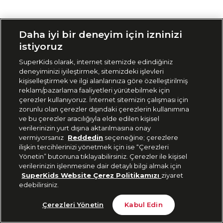
Siparişimi Takip Et
Daha iyi bir deneyim için izninizi
istiyoruz
SuperKids olarak, internet sitemizde edindiğiniz
deneyiminizi iyileştirmek, sitemizdeki işlevleri
kişiselleştirmek ve ilgi alanlarınıza göre özelleştirilmiş
reklam/pazarlama faaliyetleri yürütebilmek için
çerezler kullanıyoruz. İnternet sitemizin çalışması için
zorunlu olan çerezler dışındaki çerezlerin kullanımına
ve bu çerezler aracılığıyla elde edilen kişisel
verilerinizin yurt dışına aktarılmasına onay
vermiyorsanız
Reddedin
seçeneğine; çerezlere
ilişkin tercihlerinizi yönetmek için ise “Çerezleri
Yönetin” butonuna tıklayabilirsiniz. Çerezler ile kişisel
verilerinizin işlenmesine dair detaylı bilgi almak için
SuperKids Website Çerez Politikamızı
ziyaret
edebilirsiniz.
Çerezleri Yönetin
Kabul Edin