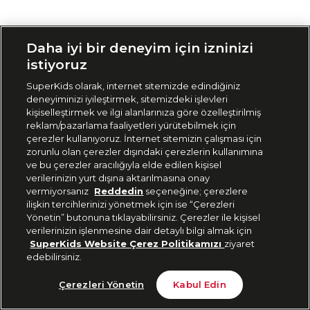
Siparişimi Takip Et
Daha iyi bir deneyim için izninizi
istiyoruz
SuperKids olarak, internet sitemizde edindiğiniz
deneyiminizi iyileştirmek, sitemizdeki işlevleri
kişiselleştirmek ve ilgi alanlarınıza göre özelleştirilmiş
reklam/pazarlama faaliyetleri yürütebilmek için
çerezler kullanıyoruz. İnternet sitemizin çalışması için
zorunlu olan çerezler dışındaki çerezlerin kullanımına
ve bu çerezler aracılığıyla elde edilen kişisel
verilerinizin yurt dışına aktarılmasına onay
vermiyorsanız
Reddedin
seçeneğine; çerezlere
ilişkin tercihlerinizi yönetmek için ise “Çerezleri
Yönetin” butonuna tıklayabilirsiniz. Çerezler ile kişisel
verilerinizin işlenmesine dair detaylı bilgi almak için
SuperKids Website Çerez Politikamızı
ziyaret
edebilirsiniz.
Çerezleri Yönetin
Kabul Edin