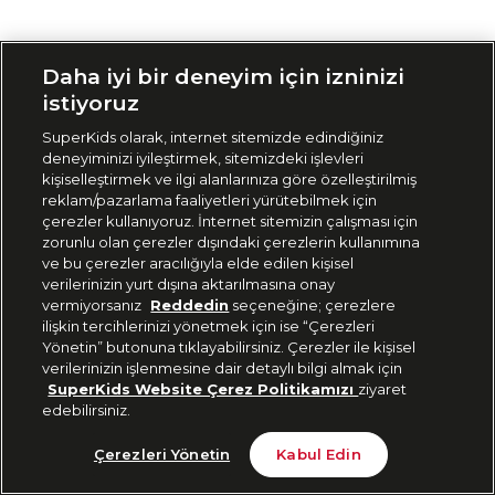
Siparişimi Takip Et
Daha iyi bir deneyim için izninizi
istiyoruz
SuperKids olarak, internet sitemizde edindiğiniz
deneyiminizi iyileştirmek, sitemizdeki işlevleri
kişiselleştirmek ve ilgi alanlarınıza göre özelleştirilmiş
reklam/pazarlama faaliyetleri yürütebilmek için
çerezler kullanıyoruz. İnternet sitemizin çalışması için
zorunlu olan çerezler dışındaki çerezlerin kullanımına
ve bu çerezler aracılığıyla elde edilen kişisel
verilerinizin yurt dışına aktarılmasına onay
vermiyorsanız
Reddedin
seçeneğine; çerezlere
ilişkin tercihlerinizi yönetmek için ise “Çerezleri
Yönetin” butonuna tıklayabilirsiniz. Çerezler ile kişisel
verilerinizin işlenmesine dair detaylı bilgi almak için
SuperKids Website Çerez Politikamızı
ziyaret
edebilirsiniz.
Çerezleri Yönetin
Kabul Edin