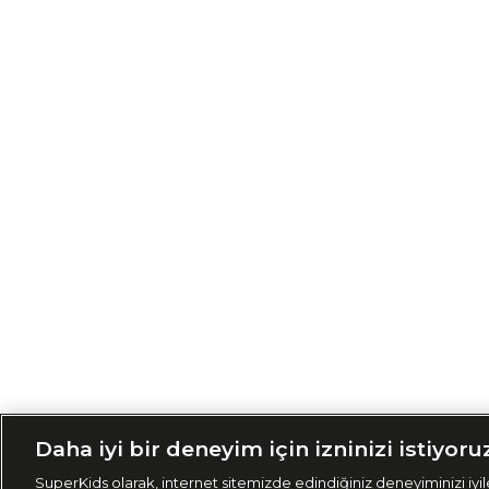
Siparişimi Taki
Daha iyi bir deneyim için izninizi istiyoru
SuperKids olarak, internet sitemizde edindiğiniz deneyiminizi iyile