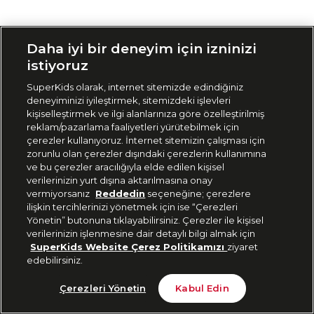
Siparişimi Takip Et
Daha iyi bir deneyim için izninizi
istiyoruz
SuperKids olarak, internet sitemizde edindiğiniz
deneyiminizi iyileştirmek, sitemizdeki işlevleri
kişiselleştirmek ve ilgi alanlarınıza göre özelleştirilmiş
reklam/pazarlama faaliyetleri yürütebilmek için
çerezler kullanıyoruz. İnternet sitemizin çalışması için
zorunlu olan çerezler dışındaki çerezlerin kullanımına
ve bu çerezler aracılığıyla elde edilen kişisel
verilerinizin yurt dışına aktarılmasına onay
vermiyorsanız
Reddedin
seçeneğine; çerezlere
ilişkin tercihlerinizi yönetmek için ise “Çerezleri
Yönetin” butonuna tıklayabilirsiniz. Çerezler ile kişisel
verilerinizin işlenmesine dair detaylı bilgi almak için
SuperKids Website Çerez Politikamızı
ziyaret
edebilirsiniz.
Çerezleri Yönetin
Kabul Edin