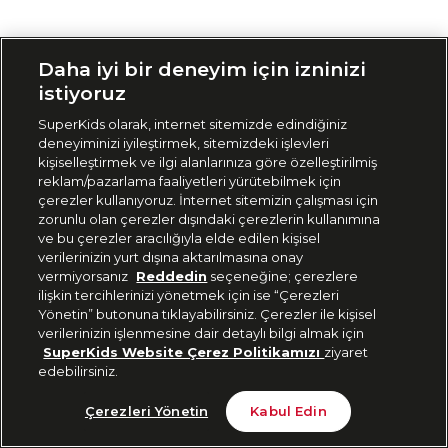
Siparişimi Takip Et
Daha iyi bir deneyim için izninizi
istiyoruz
SuperKids olarak, internet sitemizde edindiğiniz
deneyiminizi iyileştirmek, sitemizdeki işlevleri
kişiselleştirmek ve ilgi alanlarınıza göre özelleştirilmiş
reklam/pazarlama faaliyetleri yürütebilmek için
çerezler kullanıyoruz. İnternet sitemizin çalışması için
zorunlu olan çerezler dışındaki çerezlerin kullanımına
ve bu çerezler aracılığıyla elde edilen kişisel
verilerinizin yurt dışına aktarılmasına onay
vermiyorsanız
Reddedin
seçeneğine; çerezlere
ilişkin tercihlerinizi yönetmek için ise “Çerezleri
Yönetin” butonuna tıklayabilirsiniz. Çerezler ile kişisel
verilerinizin işlenmesine dair detaylı bilgi almak için
SuperKids Website Çerez Politikamızı
ziyaret
edebilirsiniz.
Çerezleri Yönetin
Kabul Edin