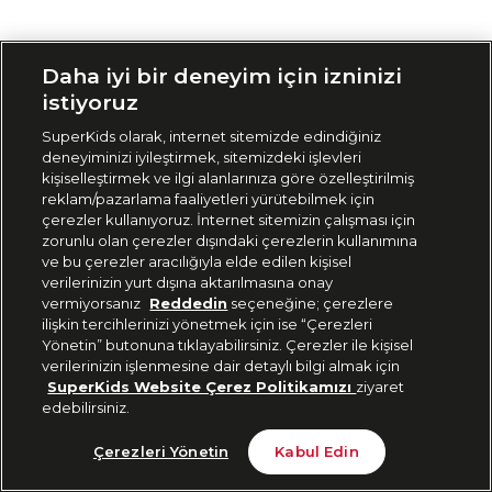
Siparişimi Takip Et
Daha iyi bir deneyim için izninizi
istiyoruz
SuperKids olarak, internet sitemizde edindiğiniz
deneyiminizi iyileştirmek, sitemizdeki işlevleri
kişiselleştirmek ve ilgi alanlarınıza göre özelleştirilmiş
reklam/pazarlama faaliyetleri yürütebilmek için
çerezler kullanıyoruz. İnternet sitemizin çalışması için
zorunlu olan çerezler dışındaki çerezlerin kullanımına
ve bu çerezler aracılığıyla elde edilen kişisel
verilerinizin yurt dışına aktarılmasına onay
vermiyorsanız
Reddedin
seçeneğine; çerezlere
ilişkin tercihlerinizi yönetmek için ise “Çerezleri
Yönetin” butonuna tıklayabilirsiniz. Çerezler ile kişisel
verilerinizin işlenmesine dair detaylı bilgi almak için
SuperKids Website Çerez Politikamızı
ziyaret
edebilirsiniz.
Çerezleri Yönetin
Kabul Edin