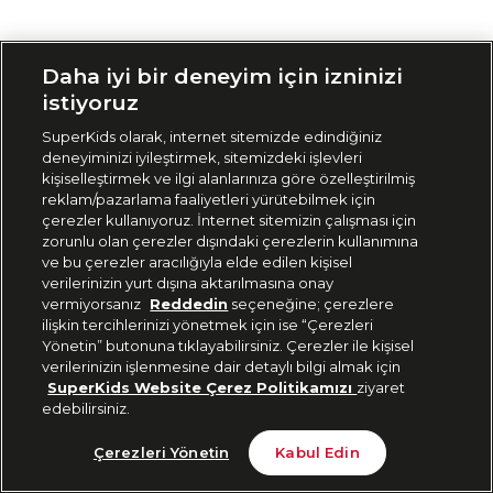
Siparişimi Takip Et
Daha iyi bir deneyim için izninizi
istiyoruz
SuperKids olarak, internet sitemizde edindiğiniz
deneyiminizi iyileştirmek, sitemizdeki işlevleri
kişiselleştirmek ve ilgi alanlarınıza göre özelleştirilmiş
reklam/pazarlama faaliyetleri yürütebilmek için
çerezler kullanıyoruz. İnternet sitemizin çalışması için
zorunlu olan çerezler dışındaki çerezlerin kullanımına
ve bu çerezler aracılığıyla elde edilen kişisel
verilerinizin yurt dışına aktarılmasına onay
vermiyorsanız
Reddedin
seçeneğine; çerezlere
ilişkin tercihlerinizi yönetmek için ise “Çerezleri
Yönetin” butonuna tıklayabilirsiniz. Çerezler ile kişisel
verilerinizin işlenmesine dair detaylı bilgi almak için
SuperKids Website Çerez Politikamızı
ziyaret
edebilirsiniz.
Çerezleri Yönetin
Kabul Edin