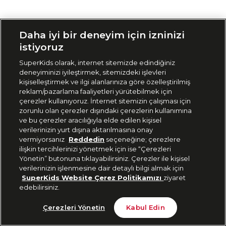
Siparişimi Takip Et
Daha iyi bir deneyim için izninizi
istiyoruz
SuperKids olarak, internet sitemizde edindiğiniz
deneyiminizi iyileştirmek, sitemizdeki işlevleri
kişiselleştirmek ve ilgi alanlarınıza göre özelleştirilmiş
reklam/pazarlama faaliyetleri yürütebilmek için
çerezler kullanıyoruz. İnternet sitemizin çalışması için
zorunlu olan çerezler dışındaki çerezlerin kullanımına
ve bu çerezler aracılığıyla elde edilen kişisel
verilerinizin yurt dışına aktarılmasına onay
vermiyorsanız
Reddedin
seçeneğine; çerezlere
ilişkin tercihlerinizi yönetmek için ise “Çerezleri
Yönetin” butonuna tıklayabilirsiniz. Çerezler ile kişisel
verilerinizin işlenmesine dair detaylı bilgi almak için
SuperKids Website Çerez Politikamızı
ziyaret
edebilirsiniz.
Çerezleri Yönetin
Kabul Edin