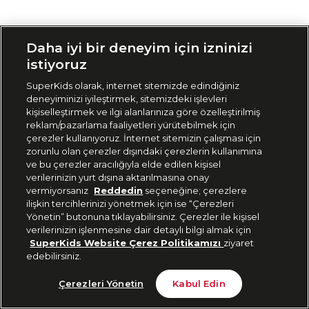
Siparişimi Takip Et
Daha iyi bir deneyim için izninizi
istiyoruz
SuperKids olarak, internet sitemizde edindiğiniz
deneyiminizi iyileştirmek, sitemizdeki işlevleri
kişiselleştirmek ve ilgi alanlarınıza göre özelleştirilmiş
reklam/pazarlama faaliyetleri yürütebilmek için
çerezler kullanıyoruz. İnternet sitemizin çalışması için
zorunlu olan çerezler dışındaki çerezlerin kullanımına
ve bu çerezler aracılığıyla elde edilen kişisel
verilerinizin yurt dışına aktarılmasına onay
vermiyorsanız
Reddedin
seçeneğine; çerezlere
ilişkin tercihlerinizi yönetmek için ise “Çerezleri
Yönetin” butonuna tıklayabilirsiniz. Çerezler ile kişisel
verilerinizin işlenmesine dair detaylı bilgi almak için
SuperKids Website Çerez Politikamızı
ziyaret
edebilirsiniz.
Çerezleri Yönetin
Kabul Edin