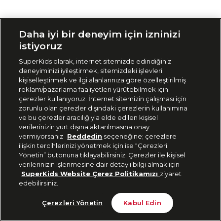
Siparişimi Takip Et
Daha iyi bir deneyim için izninizi
istiyoruz
SuperKids olarak, internet sitemizde edindiğiniz
deneyiminizi iyileştirmek, sitemizdeki işlevleri
kişiselleştirmek ve ilgi alanlarınıza göre özelleştirilmiş
reklam/pazarlama faaliyetleri yürütebilmek için
çerezler kullanıyoruz. İnternet sitemizin çalışması için
zorunlu olan çerezler dışındaki çerezlerin kullanımına
ve bu çerezler aracılığıyla elde edilen kişisel
verilerinizin yurt dışına aktarılmasına onay
vermiyorsanız
Reddedin
seçeneğine; çerezlere
ilişkin tercihlerinizi yönetmek için ise “Çerezleri
Yönetin” butonuna tıklayabilirsiniz. Çerezler ile kişisel
verilerinizin işlenmesine dair detaylı bilgi almak için
SuperKids Website Çerez Politikamızı
ziyaret
edebilirsiniz.
Çerezleri Yönetin
Kabul Edin