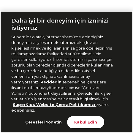
Siparişimi Takip Et
Daha iyi bir deneyim için izninizi
istiyoruz
SuperKids olarak, internet sitemizde edindiğiniz
deneyiminizi iyileştirmek, sitemizdeki işlevleri
kişiselleştirmek ve ilgi alanlarınıza göre özelleştirilmiş
reklam/pazarlama faaliyetleri yürütebilmek için
çerezler kullanıyoruz. İnternet sitemizin çalışması için
zorunlu olan çerezler dışındaki çerezlerin kullanımına
ve bu çerezler aracılığıyla elde edilen kişisel
verilerinizin yurt dışına aktarılmasına onay
vermiyorsanız
Reddedin
seçeneğine; çerezlere
ilişkin tercihlerinizi yönetmek için ise “Çerezleri
Yönetin” butonuna tıklayabilirsiniz. Çerezler ile kişisel
verilerinizin işlenmesine dair detaylı bilgi almak için
SuperKids Website Çerez Politikamızı
ziyaret
edebilirsiniz.
Çerezleri Yönetin
Kabul Edin