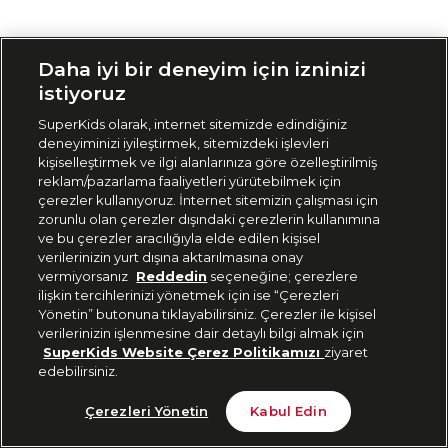
Siparişimi Takip Et
Daha iyi bir deneyim için izninizi
istiyoruz
SuperKids olarak, internet sitemizde edindiğiniz
deneyiminizi iyileştirmek, sitemizdeki işlevleri
kişiselleştirmek ve ilgi alanlarınıza göre özelleştirilmiş
reklam/pazarlama faaliyetleri yürütebilmek için
çerezler kullanıyoruz. İnternet sitemizin çalışması için
zorunlu olan çerezler dışındaki çerezlerin kullanımına
ve bu çerezler aracılığıyla elde edilen kişisel
verilerinizin yurt dışına aktarılmasına onay
vermiyorsanız
Reddedin
seçeneğine; çerezlere
ilişkin tercihlerinizi yönetmek için ise “Çerezleri
Yönetin” butonuna tıklayabilirsiniz. Çerezler ile kişisel
verilerinizin işlenmesine dair detaylı bilgi almak için
SuperKids Website Çerez Politikamızı
ziyaret
edebilirsiniz.
Çerezleri Yönetin
Kabul Edin