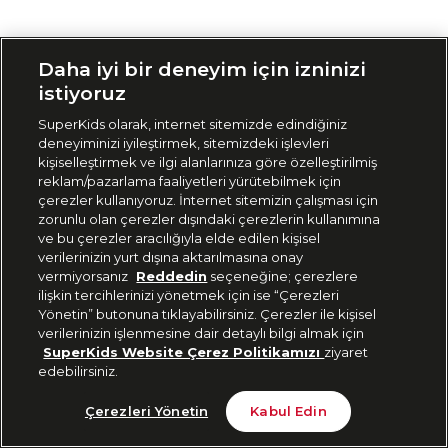
Siparişimi Takip Et
Daha iyi bir deneyim için izninizi
istiyoruz
SuperKids olarak, internet sitemizde edindiğiniz
deneyiminizi iyileştirmek, sitemizdeki işlevleri
kişiselleştirmek ve ilgi alanlarınıza göre özelleştirilmiş
reklam/pazarlama faaliyetleri yürütebilmek için
çerezler kullanıyoruz. İnternet sitemizin çalışması için
zorunlu olan çerezler dışındaki çerezlerin kullanımına
ve bu çerezler aracılığıyla elde edilen kişisel
verilerinizin yurt dışına aktarılmasına onay
vermiyorsanız
Reddedin
seçeneğine; çerezlere
ilişkin tercihlerinizi yönetmek için ise “Çerezleri
Yönetin” butonuna tıklayabilirsiniz. Çerezler ile kişisel
verilerinizin işlenmesine dair detaylı bilgi almak için
SuperKids Website Çerez Politikamızı
ziyaret
edebilirsiniz.
Çerezleri Yönetin
Kabul Edin