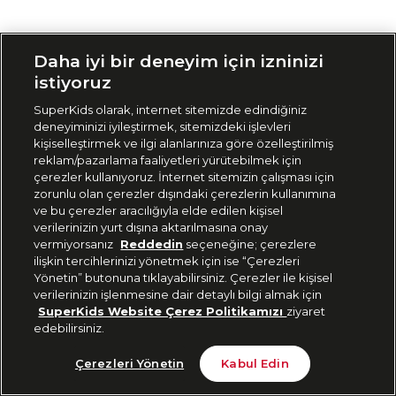
Siparişimi Takip Et
Daha iyi bir deneyim için izninizi
istiyoruz
SuperKids olarak, internet sitemizde edindiğiniz
deneyiminizi iyileştirmek, sitemizdeki işlevleri
kişiselleştirmek ve ilgi alanlarınıza göre özelleştirilmiş
reklam/pazarlama faaliyetleri yürütebilmek için
çerezler kullanıyoruz. İnternet sitemizin çalışması için
zorunlu olan çerezler dışındaki çerezlerin kullanımına
ve bu çerezler aracılığıyla elde edilen kişisel
verilerinizin yurt dışına aktarılmasına onay
vermiyorsanız
Reddedin
seçeneğine; çerezlere
ilişkin tercihlerinizi yönetmek için ise “Çerezleri
Yönetin” butonuna tıklayabilirsiniz. Çerezler ile kişisel
verilerinizin işlenmesine dair detaylı bilgi almak için
SuperKids Website Çerez Politikamızı
ziyaret
edebilirsiniz.
Çerezleri Yönetin
Kabul Edin