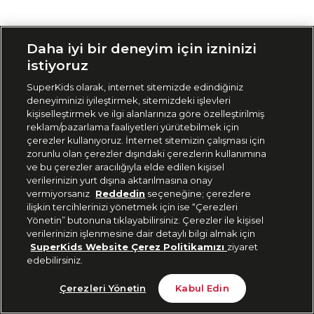
Siparişimi Takip Et
Daha iyi bir deneyim için izninizi
istiyoruz
SuperKids olarak, internet sitemizde edindiğiniz
deneyiminizi iyileştirmek, sitemizdeki işlevleri
kişiselleştirmek ve ilgi alanlarınıza göre özelleştirilmiş
reklam/pazarlama faaliyetleri yürütebilmek için
çerezler kullanıyoruz. İnternet sitemizin çalışması için
zorunlu olan çerezler dışındaki çerezlerin kullanımına
ve bu çerezler aracılığıyla elde edilen kişisel
verilerinizin yurt dışına aktarılmasına onay
vermiyorsanız
Reddedin
seçeneğine; çerezlere
ilişkin tercihlerinizi yönetmek için ise “Çerezleri
Yönetin” butonuna tıklayabilirsiniz. Çerezler ile kişisel
verilerinizin işlenmesine dair detaylı bilgi almak için
SuperKids Website Çerez Politikamızı
ziyaret
edebilirsiniz.
Çerezleri Yönetin
Kabul Edin