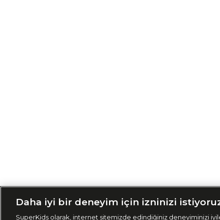
Siparişimi Taki
Daha iyi bir deneyim için izninizi istiyoru
SuperKids olarak, internet sitemizde edindiğiniz deneyiminizi iyile