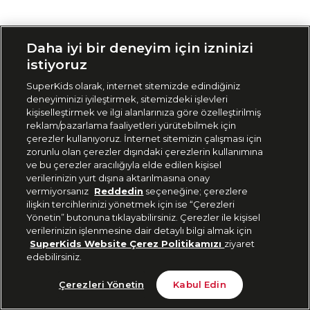
Siparişimi Takip Et
Daha iyi bir deneyim için izninizi
istiyoruz
SuperKids olarak, internet sitemizde edindiğiniz
deneyiminizi iyileştirmek, sitemizdeki işlevleri
kişiselleştirmek ve ilgi alanlarınıza göre özelleştirilmiş
reklam/pazarlama faaliyetleri yürütebilmek için
çerezler kullanıyoruz. İnternet sitemizin çalışması için
zorunlu olan çerezler dışındaki çerezlerin kullanımına
ve bu çerezler aracılığıyla elde edilen kişisel
verilerinizin yurt dışına aktarılmasına onay
vermiyorsanız
Reddedin
seçeneğine; çerezlere
ilişkin tercihlerinizi yönetmek için ise “Çerezleri
Yönetin” butonuna tıklayabilirsiniz. Çerezler ile kişisel
verilerinizin işlenmesine dair detaylı bilgi almak için
SuperKids Website Çerez Politikamızı
ziyaret
edebilirsiniz.
Çerezleri Yönetin
Kabul Edin