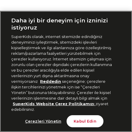
Siparişimi Takip Et
Daha iyi bir deneyim için izninizi
istiyoruz
SuperKids olarak, internet sitemizde edindiğiniz
deneyiminizi iyileştirmek, sitemizdeki işlevleri
kişiselleştirmek ve ilgi alanlarınıza göre özelleştirilmiş
reklam/pazarlama faaliyetleri yürütebilmek için
çerezler kullanıyoruz. İnternet sitemizin çalışması için
zorunlu olan çerezler dışındaki çerezlerin kullanımına
ve bu çerezler aracılığıyla elde edilen kişisel
verilerinizin yurt dışına aktarılmasına onay
vermiyorsanız
Reddedin
seçeneğine; çerezlere
ilişkin tercihlerinizi yönetmek için ise “Çerezleri
Yönetin” butonuna tıklayabilirsiniz. Çerezler ile kişisel
verilerinizin işlenmesine dair detaylı bilgi almak için
SuperKids Website Çerez Politikamızı
ziyaret
edebilirsiniz.
Çerezleri Yönetin
Kabul Edin