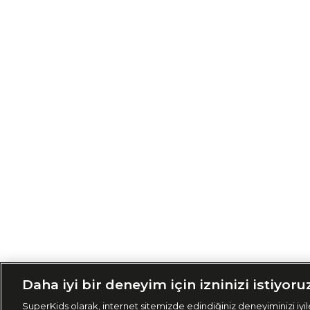
Siparişimi Taki
Daha iyi bir deneyim için izninizi istiyoru
SuperKids olarak, internet sitemizde edindiğiniz deneyiminizi iyile