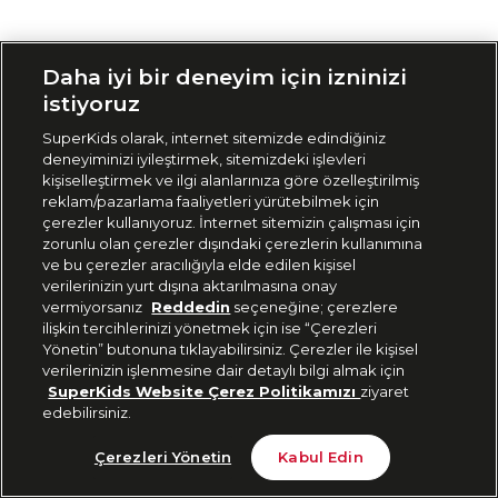
Siparişimi Takip Et
Daha iyi bir deneyim için izninizi
istiyoruz
SuperKids olarak, internet sitemizde edindiğiniz
deneyiminizi iyileştirmek, sitemizdeki işlevleri
kişiselleştirmek ve ilgi alanlarınıza göre özelleştirilmiş
reklam/pazarlama faaliyetleri yürütebilmek için
çerezler kullanıyoruz. İnternet sitemizin çalışması için
zorunlu olan çerezler dışındaki çerezlerin kullanımına
ve bu çerezler aracılığıyla elde edilen kişisel
verilerinizin yurt dışına aktarılmasına onay
vermiyorsanız
Reddedin
seçeneğine; çerezlere
ilişkin tercihlerinizi yönetmek için ise “Çerezleri
Yönetin” butonuna tıklayabilirsiniz. Çerezler ile kişisel
verilerinizin işlenmesine dair detaylı bilgi almak için
SuperKids Website Çerez Politikamızı
ziyaret
edebilirsiniz.
Çerezleri Yönetin
Kabul Edin