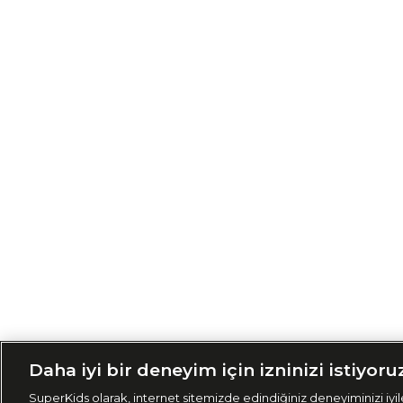
Siparişimi Taki
Daha iyi bir deneyim için izninizi istiyoru
SuperKids olarak, internet sitemizde edindiğiniz deneyiminizi iyile