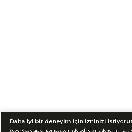
Siparişimi Taki
Daha iyi bir deneyim için izninizi istiyoru
SuperKids olarak, internet sitemizde edindiğiniz deneyiminizi iyile