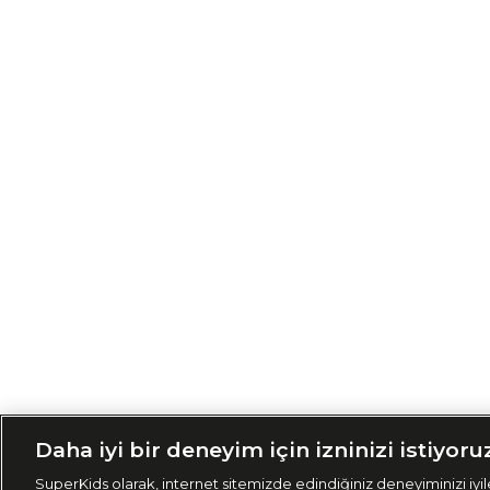
Siparişimi Taki
Daha iyi bir deneyim için izninizi istiyoru
SuperKids olarak, internet sitemizde edindiğiniz deneyiminizi iyile