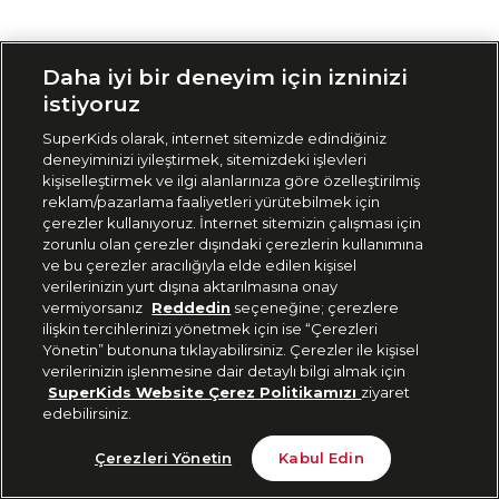
Siparişimi Takip Et
Daha iyi bir deneyim için izninizi
istiyoruz
SuperKids olarak, internet sitemizde edindiğiniz
deneyiminizi iyileştirmek, sitemizdeki işlevleri
kişiselleştirmek ve ilgi alanlarınıza göre özelleştirilmiş
reklam/pazarlama faaliyetleri yürütebilmek için
çerezler kullanıyoruz. İnternet sitemizin çalışması için
zorunlu olan çerezler dışındaki çerezlerin kullanımına
ve bu çerezler aracılığıyla elde edilen kişisel
verilerinizin yurt dışına aktarılmasına onay
vermiyorsanız
Reddedin
seçeneğine; çerezlere
ilişkin tercihlerinizi yönetmek için ise “Çerezleri
Yönetin” butonuna tıklayabilirsiniz. Çerezler ile kişisel
verilerinizin işlenmesine dair detaylı bilgi almak için
SuperKids Website Çerez Politikamızı
ziyaret
edebilirsiniz.
Çerezleri Yönetin
Kabul Edin