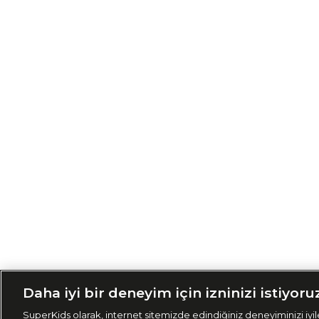
Siparişimi Taki
Daha iyi bir deneyim için izninizi istiyoru
SuperKids olarak, internet sitemizde edindiğiniz deneyiminizi iyile