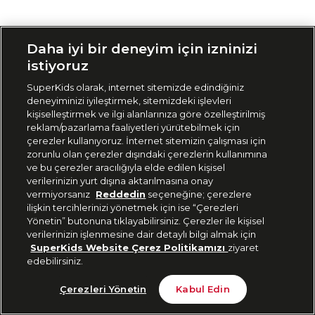
Siparişimi Takip Et
Daha iyi bir deneyim için izninizi
istiyoruz
SuperKids olarak, internet sitemizde edindiğiniz
deneyiminizi iyileştirmek, sitemizdeki işlevleri
kişiselleştirmek ve ilgi alanlarınıza göre özelleştirilmiş
reklam/pazarlama faaliyetleri yürütebilmek için
çerezler kullanıyoruz. İnternet sitemizin çalışması için
zorunlu olan çerezler dışındaki çerezlerin kullanımına
ve bu çerezler aracılığıyla elde edilen kişisel
verilerinizin yurt dışına aktarılmasına onay
vermiyorsanız
Reddedin
seçeneğine; çerezlere
ilişkin tercihlerinizi yönetmek için ise “Çerezleri
Yönetin” butonuna tıklayabilirsiniz. Çerezler ile kişisel
verilerinizin işlenmesine dair detaylı bilgi almak için
SuperKids Website Çerez Politikamızı
ziyaret
edebilirsiniz.
Çerezleri Yönetin
Kabul Edin