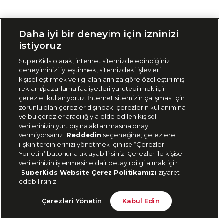
Siparişimi Takip Et
Daha iyi bir deneyim için izninizi
istiyoruz
SuperKids olarak, internet sitemizde edindiğiniz
deneyiminizi iyileştirmek, sitemizdeki işlevleri
kişiselleştirmek ve ilgi alanlarınıza göre özelleştirilmiş
reklam/pazarlama faaliyetleri yürütebilmek için
çerezler kullanıyoruz. İnternet sitemizin çalışması için
zorunlu olan çerezler dışındaki çerezlerin kullanımına
ve bu çerezler aracılığıyla elde edilen kişisel
verilerinizin yurt dışına aktarılmasına onay
vermiyorsanız
Reddedin
seçeneğine; çerezlere
ilişkin tercihlerinizi yönetmek için ise “Çerezleri
Yönetin” butonuna tıklayabilirsiniz. Çerezler ile kişisel
verilerinizin işlenmesine dair detaylı bilgi almak için
SuperKids Website Çerez Politikamızı
ziyaret
edebilirsiniz.
Çerezleri Yönetin
Kabul Edin