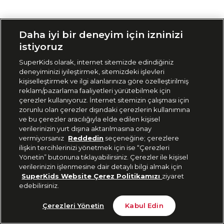
Siparişimi Takip Et
Daha iyi bir deneyim için izninizi
istiyoruz
SuperKids olarak, internet sitemizde edindiğiniz
deneyiminizi iyileştirmek, sitemizdeki işlevleri
kişiselleştirmek ve ilgi alanlarınıza göre özelleştirilmiş
reklam/pazarlama faaliyetleri yürütebilmek için
çerezler kullanıyoruz. İnternet sitemizin çalışması için
zorunlu olan çerezler dışındaki çerezlerin kullanımına
ve bu çerezler aracılığıyla elde edilen kişisel
verilerinizin yurt dışına aktarılmasına onay
vermiyorsanız
Reddedin
seçeneğine; çerezlere
ilişkin tercihlerinizi yönetmek için ise “Çerezleri
Yönetin” butonuna tıklayabilirsiniz. Çerezler ile kişisel
verilerinizin işlenmesine dair detaylı bilgi almak için
SuperKids Website Çerez Politikamızı
ziyaret
edebilirsiniz.
Çerezleri Yönetin
Kabul Edin