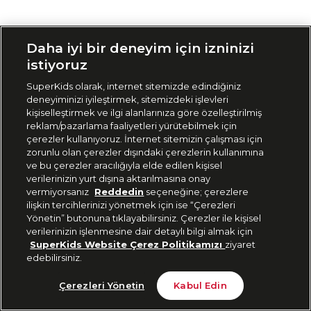
Siparişimi Takip Et
Daha iyi bir deneyim için izninizi
istiyoruz
SuperKids olarak, internet sitemizde edindiğiniz
deneyiminizi iyileştirmek, sitemizdeki işlevleri
kişiselleştirmek ve ilgi alanlarınıza göre özelleştirilmiş
reklam/pazarlama faaliyetleri yürütebilmek için
çerezler kullanıyoruz. İnternet sitemizin çalışması için
zorunlu olan çerezler dışındaki çerezlerin kullanımına
ve bu çerezler aracılığıyla elde edilen kişisel
verilerinizin yurt dışına aktarılmasına onay
vermiyorsanız
Reddedin
seçeneğine; çerezlere
ilişkin tercihlerinizi yönetmek için ise “Çerezleri
Yönetin” butonuna tıklayabilirsiniz. Çerezler ile kişisel
verilerinizin işlenmesine dair detaylı bilgi almak için
SuperKids Website Çerez Politikamızı
ziyaret
edebilirsiniz.
Çerezleri Yönetin
Kabul Edin