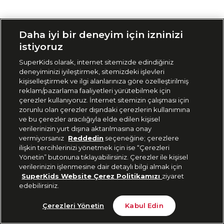
Siparişimi Takip Et
Daha iyi bir deneyim için izninizi
istiyoruz
SuperKids olarak, internet sitemizde edindiğiniz
deneyiminizi iyileştirmek, sitemizdeki işlevleri
kişiselleştirmek ve ilgi alanlarınıza göre özelleştirilmiş
reklam/pazarlama faaliyetleri yürütebilmek için
çerezler kullanıyoruz. İnternet sitemizin çalışması için
zorunlu olan çerezler dışındaki çerezlerin kullanımına
ve bu çerezler aracılığıyla elde edilen kişisel
verilerinizin yurt dışına aktarılmasına onay
vermiyorsanız
Reddedin
seçeneğine; çerezlere
ilişkin tercihlerinizi yönetmek için ise “Çerezleri
Yönetin” butonuna tıklayabilirsiniz. Çerezler ile kişisel
verilerinizin işlenmesine dair detaylı bilgi almak için
SuperKids Website Çerez Politikamızı
ziyaret
edebilirsiniz.
Çerezleri Yönetin
Kabul Edin