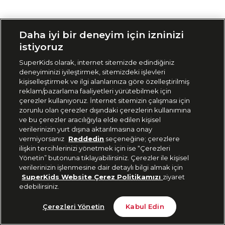
Siparişimi Takip Et
Daha iyi bir deneyim için izninizi
istiyoruz
SuperKids olarak, internet sitemizde edindiğiniz
deneyiminizi iyileştirmek, sitemizdeki işlevleri
kişiselleştirmek ve ilgi alanlarınıza göre özelleştirilmiş
reklam/pazarlama faaliyetleri yürütebilmek için
çerezler kullanıyoruz. İnternet sitemizin çalışması için
zorunlu olan çerezler dışındaki çerezlerin kullanımına
ve bu çerezler aracılığıyla elde edilen kişisel
verilerinizin yurt dışına aktarılmasına onay
vermiyorsanız
Reddedin
seçeneğine; çerezlere
ilişkin tercihlerinizi yönetmek için ise “Çerezleri
Yönetin” butonuna tıklayabilirsiniz. Çerezler ile kişisel
verilerinizin işlenmesine dair detaylı bilgi almak için
SuperKids Website Çerez Politikamızı
ziyaret
edebilirsiniz.
Çerezleri Yönetin
Kabul Edin