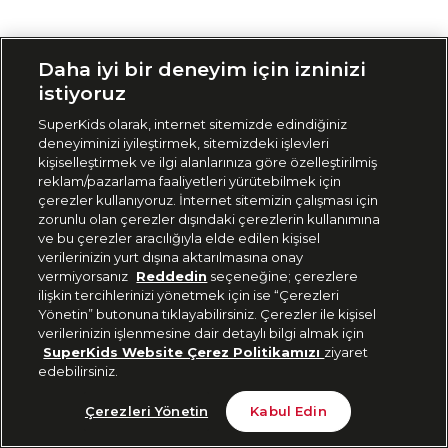
Siparişimi Takip Et
Daha iyi bir deneyim için izninizi
istiyoruz
SuperKids olarak, internet sitemizde edindiğiniz
deneyiminizi iyileştirmek, sitemizdeki işlevleri
kişiselleştirmek ve ilgi alanlarınıza göre özelleştirilmiş
reklam/pazarlama faaliyetleri yürütebilmek için
çerezler kullanıyoruz. İnternet sitemizin çalışması için
zorunlu olan çerezler dışındaki çerezlerin kullanımına
ve bu çerezler aracılığıyla elde edilen kişisel
verilerinizin yurt dışına aktarılmasına onay
vermiyorsanız
Reddedin
seçeneğine; çerezlere
ilişkin tercihlerinizi yönetmek için ise “Çerezleri
Yönetin” butonuna tıklayabilirsiniz. Çerezler ile kişisel
verilerinizin işlenmesine dair detaylı bilgi almak için
SuperKids Website Çerez Politikamızı
ziyaret
edebilirsiniz.
Çerezleri Yönetin
Kabul Edin