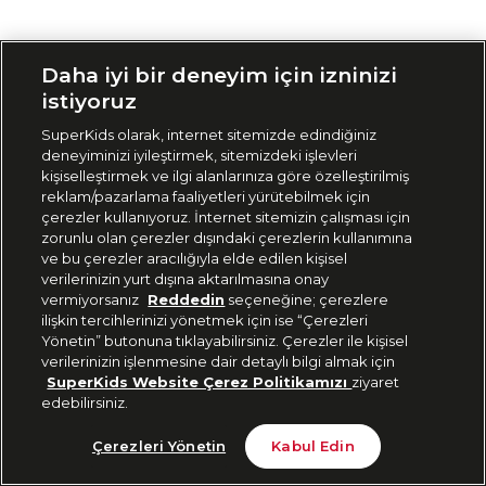
Siparişimi Takip Et
Daha iyi bir deneyim için izninizi
istiyoruz
SuperKids olarak, internet sitemizde edindiğiniz
deneyiminizi iyileştirmek, sitemizdeki işlevleri
kişiselleştirmek ve ilgi alanlarınıza göre özelleştirilmiş
reklam/pazarlama faaliyetleri yürütebilmek için
çerezler kullanıyoruz. İnternet sitemizin çalışması için
zorunlu olan çerezler dışındaki çerezlerin kullanımına
ve bu çerezler aracılığıyla elde edilen kişisel
verilerinizin yurt dışına aktarılmasına onay
vermiyorsanız
Reddedin
seçeneğine; çerezlere
ilişkin tercihlerinizi yönetmek için ise “Çerezleri
Yönetin” butonuna tıklayabilirsiniz. Çerezler ile kişisel
verilerinizin işlenmesine dair detaylı bilgi almak için
SuperKids Website Çerez Politikamızı
ziyaret
edebilirsiniz.
Çerezleri Yönetin
Kabul Edin