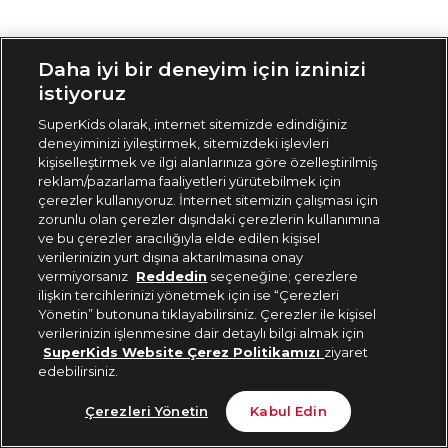
Siparişimi Takip Et
Daha iyi bir deneyim için izninizi
istiyoruz
SuperKids olarak, internet sitemizde edindiğiniz
deneyiminizi iyileştirmek, sitemizdeki işlevleri
kişiselleştirmek ve ilgi alanlarınıza göre özelleştirilmiş
reklam/pazarlama faaliyetleri yürütebilmek için
çerezler kullanıyoruz. İnternet sitemizin çalışması için
zorunlu olan çerezler dışındaki çerezlerin kullanımına
ve bu çerezler aracılığıyla elde edilen kişisel
verilerinizin yurt dışına aktarılmasına onay
vermiyorsanız
Reddedin
seçeneğine; çerezlere
ilişkin tercihlerinizi yönetmek için ise “Çerezleri
Yönetin” butonuna tıklayabilirsiniz. Çerezler ile kişisel
verilerinizin işlenmesine dair detaylı bilgi almak için
SuperKids Website Çerez Politikamızı
ziyaret
edebilirsiniz.
Çerezleri Yönetin
Kabul Edin