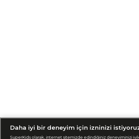
Siparişimi Taki
Daha iyi bir deneyim için izninizi istiyoru
SuperKids olarak, internet sitemizde edindiğiniz deneyiminizi iyile