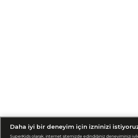
Siparişimi Taki
Daha iyi bir deneyim için izninizi istiyoru
SuperKids olarak, internet sitemizde edindiğiniz deneyiminizi iyile