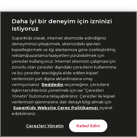
Siparişimi Takip Et
Daha iyi bir deneyim için izninizi
istiyoruz
SuperKids olarak, internet sitemizde edindiğiniz
deneyiminizi iyileştirmek, sitemizdeki işlevleri
kişiselleştirmek ve ilgi alanlarınıza göre özelleştirilmiş
reklam/pazarlama faaliyetleri yürütebilmek için
çerezler kullanıyoruz. İnternet sitemizin çalışması için
zorunlu olan çerezler dışındaki çerezlerin kullanımına
ve bu çerezler aracılığıyla elde edilen kişisel
verilerinizin yurt dışına aktarılmasına onay
vermiyorsanız
Reddedin
seçeneğine; çerezlere
ilişkin tercihlerinizi yönetmek için ise “Çerezleri
Yönetin” butonuna tıklayabilirsiniz. Çerezler ile kişisel
verilerinizin işlenmesine dair detaylı bilgi almak için
SuperKids Website Çerez Politikamızı
ziyaret
edebilirsiniz.
Çerezleri Yönetin
Kabul Edin