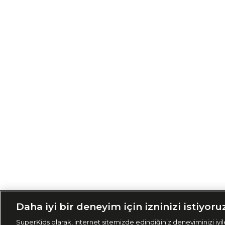
Siparişimi Taki
Daha iyi bir deneyim için izninizi istiyoru
SuperKids olarak, internet sitemizde edindiğiniz deneyiminizi iyile