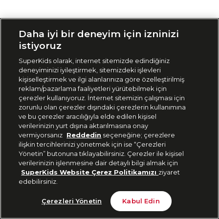
Siparişimi Takip Et
Daha iyi bir deneyim için izninizi
istiyoruz
SuperKids olarak, internet sitemizde edindiğiniz
deneyiminizi iyileştirmek, sitemizdeki işlevleri
kişiselleştirmek ve ilgi alanlarınıza göre özelleştirilmiş
reklam/pazarlama faaliyetleri yürütebilmek için
çerezler kullanıyoruz. İnternet sitemizin çalışması için
zorunlu olan çerezler dışındaki çerezlerin kullanımına
ve bu çerezler aracılığıyla elde edilen kişisel
verilerinizin yurt dışına aktarılmasına onay
vermiyorsanız
Reddedin
seçeneğine; çerezlere
ilişkin tercihlerinizi yönetmek için ise “Çerezleri
Yönetin” butonuna tıklayabilirsiniz. Çerezler ile kişisel
verilerinizin işlenmesine dair detaylı bilgi almak için
SuperKids Website Çerez Politikamızı
ziyaret
edebilirsiniz.
Çerezleri Yönetin
Kabul Edin