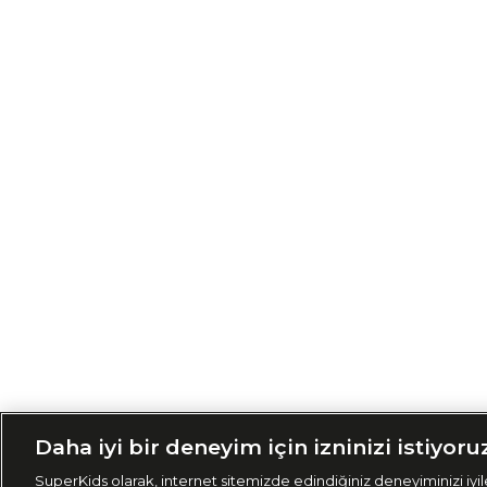
Siparişimi Taki
Daha iyi bir deneyim için izninizi istiyoru
SuperKids olarak, internet sitemizde edindiğiniz deneyiminizi iyile