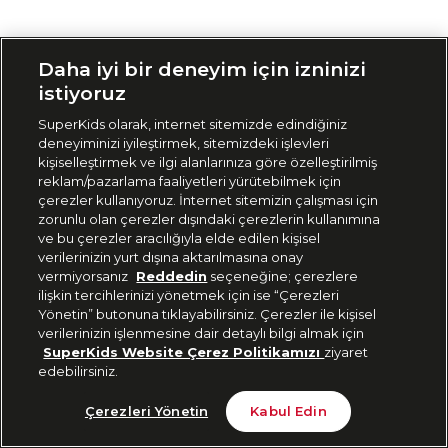
Siparişimi Takip Et
Daha iyi bir deneyim için izninizi
istiyoruz
SuperKids olarak, internet sitemizde edindiğiniz
deneyiminizi iyileştirmek, sitemizdeki işlevleri
kişiselleştirmek ve ilgi alanlarınıza göre özelleştirilmiş
reklam/pazarlama faaliyetleri yürütebilmek için
çerezler kullanıyoruz. İnternet sitemizin çalışması için
zorunlu olan çerezler dışındaki çerezlerin kullanımına
ve bu çerezler aracılığıyla elde edilen kişisel
verilerinizin yurt dışına aktarılmasına onay
vermiyorsanız
Reddedin
seçeneğine; çerezlere
ilişkin tercihlerinizi yönetmek için ise “Çerezleri
Yönetin” butonuna tıklayabilirsiniz. Çerezler ile kişisel
verilerinizin işlenmesine dair detaylı bilgi almak için
SuperKids Website Çerez Politikamızı
ziyaret
edebilirsiniz.
Çerezleri Yönetin
Kabul Edin