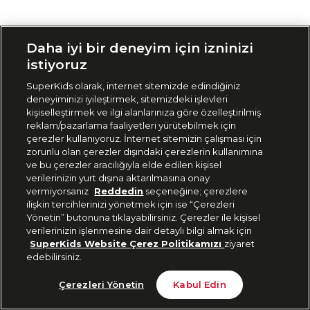
Siparişimi Takip Et
Daha iyi bir deneyim için izninizi
istiyoruz
SuperKids olarak, internet sitemizde edindiğiniz
deneyiminizi iyileştirmek, sitemizdeki işlevleri
kişiselleştirmek ve ilgi alanlarınıza göre özelleştirilmiş
reklam/pazarlama faaliyetleri yürütebilmek için
çerezler kullanıyoruz. İnternet sitemizin çalışması için
zorunlu olan çerezler dışındaki çerezlerin kullanımına
ve bu çerezler aracılığıyla elde edilen kişisel
verilerinizin yurt dışına aktarılmasına onay
vermiyorsanız
Reddedin
seçeneğine; çerezlere
ilişkin tercihlerinizi yönetmek için ise “Çerezleri
Yönetin” butonuna tıklayabilirsiniz. Çerezler ile kişisel
verilerinizin işlenmesine dair detaylı bilgi almak için
SuperKids Website Çerez Politikamızı
ziyaret
edebilirsiniz.
Çerezleri Yönetin
Kabul Edin