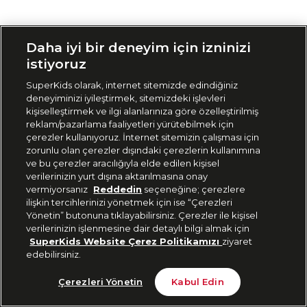
Siparişimi Takip Et
Daha iyi bir deneyim için izninizi
istiyoruz
SuperKids olarak, internet sitemizde edindiğiniz
deneyiminizi iyileştirmek, sitemizdeki işlevleri
kişiselleştirmek ve ilgi alanlarınıza göre özelleştirilmiş
reklam/pazarlama faaliyetleri yürütebilmek için
çerezler kullanıyoruz. İnternet sitemizin çalışması için
zorunlu olan çerezler dışındaki çerezlerin kullanımına
ve bu çerezler aracılığıyla elde edilen kişisel
verilerinizin yurt dışına aktarılmasına onay
vermiyorsanız
Reddedin
seçeneğine; çerezlere
ilişkin tercihlerinizi yönetmek için ise “Çerezleri
Yönetin” butonuna tıklayabilirsiniz. Çerezler ile kişisel
verilerinizin işlenmesine dair detaylı bilgi almak için
SuperKids Website Çerez Politikamızı
ziyaret
edebilirsiniz.
Çerezleri Yönetin
Kabul Edin