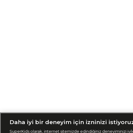
Siparişimi Taki
Daha iyi bir deneyim için izninizi istiyoru
SuperKids olarak, internet sitemizde edindiğiniz deneyiminizi iyile